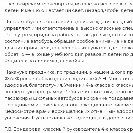
пассажирским транспортом, но еще на него возлагае
детей. Именно он встаёт ни свет, ни заря, чтобы дет
Пять автобусов с бортовой надписью «Дети» каждый
управляют ими ответственные, высококлассные спец
Рано утром, придя на работу, за час до выезда они
состояние автобуса, обращая особое внимание на 
для них привычен: до населенных пунктов, где прожи
обратно — в конце учебного дня развозит детей по до
Родители за своих чад спокойны.
Накануне праздника, по традиции, в нашей школе 
Ф.А. Фролов поблагодарил водителей А.Н. Милютина,
здоровья, благополучия. Ученики 4-а класса с клас
концертную программу. Ребята читали стихи, пели п
пассажиры школьных автобусов искренне поздравил
праздником и пожелали, чтобы ежедневные километ
медосмотре врачи восхищались их отменным здоров
увлечения. Пусть техника не подводит, а в дороге вс
Г.В. Бондарева, классный руководитель 4-а класса 