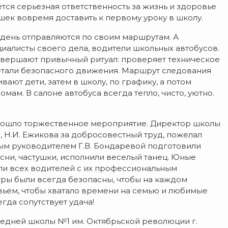
тся серьезная ответственность за жизнь и здоровье
ишек вовремя доставить к первому уроку в школу.
 день отправляются по своим маршрутам. А
иалисты своего дела, водители школьных автобусов.
 совершают привычный ритуал: проверяет техническое
детали безопасного движения. Маршрут следования
вают дети, затем в школу, по графику, а потом
мам. В салоне автобуса всегда тепло, чисто, уютно.
прошло торжественное мероприятие. Директор школы
 Н.И. Ежикова за добросовестный труд, пожелал
сным руководителем Г.В. Бондаревой подготовили
есни, частушки, исполнили веселый танец. Юные
и всех водителей с их профессиональным
ры были всегда безопасны, чтобы на каждом
ьем, чтобы хватало времени на семью и любимые
егда сопутствует удача!
средней школы №1 им. Октябрьской революции г.