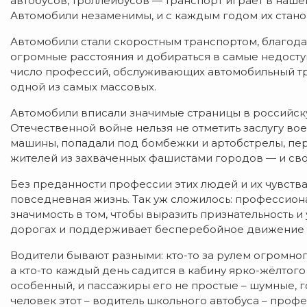
автобусов, троллейбусов — транспорт играет в наш
Автомобили незаменимы, и с каждым годом их стано
Автомобили стали скоростным транспортом, благод
огромные расстояния и добираться в самые недоступ
число профессий, обслуживающих автомобильный тра
одной из самых массовых.
Автомобили вписали значимые страницы в российску
Отечественной войне нельзя не отметить заслугу во
машины, попадали под бомбежки и артобстрелы, пе
жителей из захваченных фашистами городов — и св
Без преданности профессии этих людей и их чувств
повседневная жизнь. Так уж сложилось: профессио
значимость в том, чтобы выразить признательность и
дорогах и поддерживает бесперебойное движение 
Водители бывают разными: кто-то за рулем огромног
а кто-то каждый день садится в кабину ярко-жёлтого
особенный, и пассажиры его не простые – шумные, 
человек этот – водитель школьного автобуса – проф