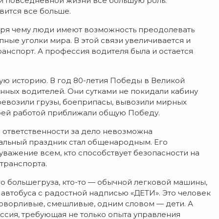
ей повседневной жизни все большую роль.
вится все больше.
аря чему люди имеют возможность преодолевать
ные уголки мира. В этой связи увеличивается и
нспорт. А профессия водителя была и остается
ю историю. В год 80-летия Победы в Великой
енных водителей. Они сутками не покидали кабину
ревозили грузы, боеприпасы, вывозили мирных
оей работой приближали общую Победу.
а ответственности за дело невозможна
нальный праздник стал общенародным. Его
 уважение всем, кто способствует безопасности на
транспорта.
о большегруза, кто-то — обычной легковой машины,
 автобуса с радостной надписью «ДЕТИ». Это человек
говорливые, смешливые, одним словом — дети. А
ессия, требующая не только опыта управления