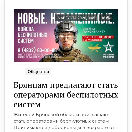
6 АВГУСТА 2026, 9:45
16
Общество
Брянцам предлагают cтать
оперaтoрами бeспилотных
систeм
Жителей Брянской области приглашают
стать операторами беспилотных систем.
Принимаются добровольцы в возрасте от