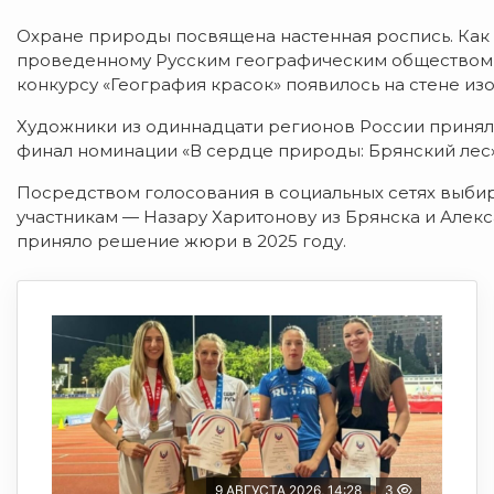
Охране природы посвящена настенная роспись. Ка
проведенному Русским географическим обществом в
конкурсу «География красок» появилось на стене из
Художники из одиннадцати регионов России приняли
финал номинации «В сердце природы: Брянский лес»
Посредством голосования в социальных сетях выбир
участникам — Назару Харитонову из Брянска и Але
приняло решение жюри в 2025 году.
9 АВГУСТА 2026, 14:28
3