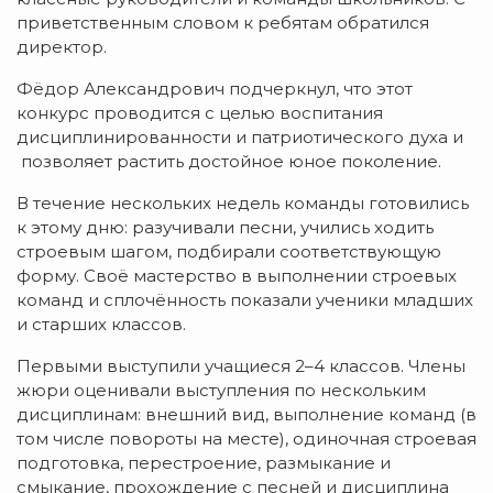
приветственным словом к ребятам обратился
директор.
Фёдор Александрович подчеркнул, что этот
конкурс проводится с целью воспитания
дисциплинированности и патриотического духа и
позволяет растить достойное юное поколение.
В течение нескольких недель команды готовились
к этому дню: разучивали песни, учились ходить
строевым шагом, подбирали соответствующую
форму. Своё мастерство в выполнении строевых
команд и сплочённость показали ученики младших
и старших классов.
Первыми выступили учащиеся 2–4 классов. Члены
жюри оценивали выступления по нескольким
дисциплинам: внешний вид, выполнение команд (в
том числе повороты на месте), одиночная строевая
подготовка, перестроение, размыкание и
смыкание, прохождение с песней и дисциплина