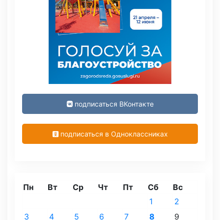
подписаться ВКонтакте
подписаться в Одноклассниках
Пн
Вт
Ср
Чт
Пт
Сб
Вс
1
2
3
4
5
6
7
8
9