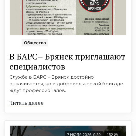
Общество
B БAРС– Брянcк приглaшaют
cпециaлистoв
Служба в БАРС – Брянск достойно
оплачивается, но в добровольческой бригаде
ждут профессионалов.
Читать далее
7 ИЮЛЯ 2026, 9:29
152