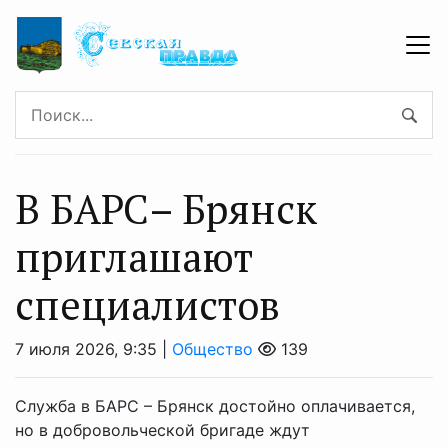
B БAРС– Брянcк
приглaшaют
cпециaлистoв
7 июля 2026, 9:35 |
Общество
139
Служба в БАРС – Брянск достойно оплачивается,
но в добровольческой бригаде ждут