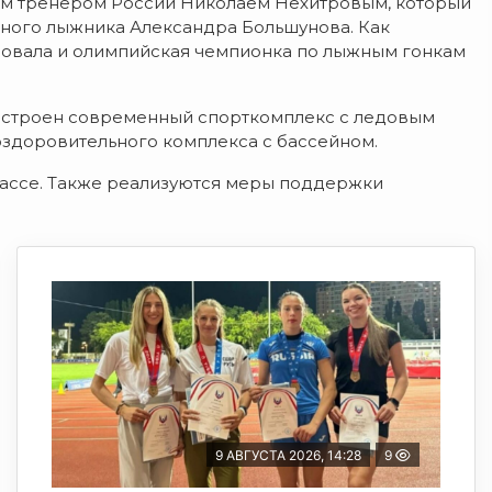
ым тренером России Николаем Нехитровым, который
ого лыжника Александра Большунова. Как
вовала и олимпийская чемпионка по лыжным гонкам
построен современный спорткомплекс с ледовым
оздоровительного комплекса с бассейном.
ассе. Также реализуются меры поддержки
9 АВГУСТА 2026, 14:28
9