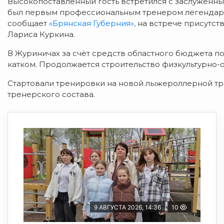
Высокопоставленный гость встретился с заслуженн
был первым профессиональным тренером легендарн
сообщает
«Брянская Губерния»,
на встрече присутст
Лариса Куркина.
В Журиничах за счёт средств областного бюджета 
катком. Продолжается строительство физкультурно-
Стартовали тренировки на новой лыжероллерной тр
тренерского состава.
9 АВГУСТА 2026, 14:36
10