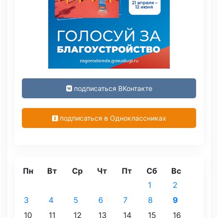
подписаться ВКонтакте
подписаться в Одноклассниках
Пн
Вт
Ср
Чт
Пт
Сб
Вс
1
2
3
4
5
6
7
8
9
10
11
12
13
14
15
16