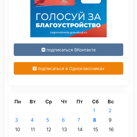
подписаться ВКонтакте
подписаться в Одноклассниках
Пн
Вт
Ср
Чт
Пт
Сб
Вс
1
2
3
4
5
6
7
8
9
10
11
12
13
14
15
16