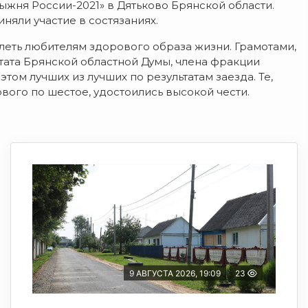
ня России-2021» в Дятьково Брянской области.
иняли участие в состязаниях.
леть любителям здорового образа жизни. Грамотами,
тата Брянской областной Думы, члена фракции
ом лучших из лучших по результатам заезда. Те,
рвого по шестое, удостоились высокой чести.
9 АВГУСТА 2026, 19:09
23