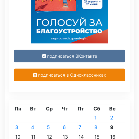
подписаться ВКонтакте
подписаться в Одноклассниках
Пн
Вт
Ср
Чт
Пт
Сб
Вс
1
2
3
4
5
6
7
8
9
10
11
12
13
14
15
16