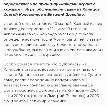
определялась по принципу «каждый играет с
каждым». Игры обслуживали судьи из Клинцов
Сергей Колесников и
Виталий
Шаройко
.
Игровой день состоял из 10 матчей. Каждый из них
длился два периода по 12 минут. В итоге по
набранным очкам, команда-участница финала
определилась уже после 7-ой игры. В ней главный
конкурент клинцовских футболистов, команда из
Новозыбкова, сыграла вничью со сверстниками из
Климово. Клинцы — в финале.
Особо хочется отметить, что футболисты из
Клинцов в старших возрастных группах на юго-
западе Брянщины являются сильнейшими. Судите
сами, после проведенных полуфиналов в 3
возврастных группах из 8 запланированных, в
финал пробились футболисты из Клинцов — 2001
г.р. и 2002 г.р. (тренер Дмитрий Пчеленок) и 2003
г.р. (тренер Владимир Исаченко).