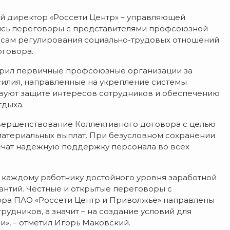
ый директор «Россети Центр» – управляющей
лись переговоры с представителями профсоюзной
осам регулирования социально-трудовых отношений
оговора.
дарил первичные профсоюзные организации за
усилия, направленные на укрепление системы
твуют защите интересов сотрудников и обеспечению
тдыха.
вершенствование Коллективного договора с целью
материальных выплат. При безусловном сохранении
печат надежную поддержку персонала во всех
 каждому работнику достойного уровня заработной
антий. Честные и открытые переговоры с
ра ПАО «Россети Центр и Приволжье» направлены
удников, а значит – на создание условий для
», – отметил Игорь Маковский.