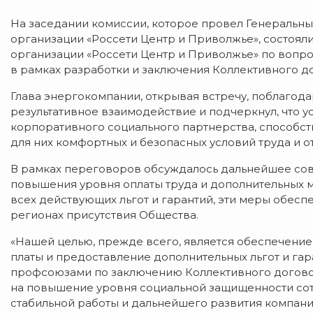
На заседании комиссии, которое провел Генеральн
организации «Россети Центр и Приволжье», состоя
организации «Россети Центр и Приволжье» по вопр
в рамках разработки и заключения Коллективного д
Глава энергокомпании, открывая встречу, поблаго
результативное взаимодействие и подчеркнул, что 
корпоративного социального партнерства, способс
для них комфортных и безопасных условий труда и о
В рамках переговоров обсуждалось дальнейшее со
повышения уровня оплаты труда и дополнительных 
всех действующих льгот и гарантий, эти меры обес
регионах присутствия Общества.
«Нашей целью, прежде всего, является обеспечение
платы и предоставление дополнительных льгот и гар
профсоюзами по заключению Коллективного догово
на повышение уровня социальной защищенности сотр
стабильной работы и дальнейшего развития компании