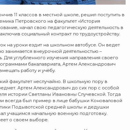
чив 11 классов в местной школе, решил поступить в
емика Петровского на факультет «История
вание, начал свою педагогическую деятельность в
аключив социальный контракт по трудоустройству.
ок на уроки ездит на школьном автобусе. Он ведет
о занимается внеурочной деятельностью –
. Для углубленного изучения направления своего
программами бакалавриата, Артем Александрович
вмещать работу и учёбу.
ский факультет неслучайно. В школьную пору в
редмет. Артем Александрович до сих пор с особой
еля истории Светланы Ивановны Случевской. Тогда
зами всегда был пример в лице бабушки Коноваловой
атики Подывотской средней школы и дедушки
вал учащимся начальную военную подготовку.
еет о своем выборе.