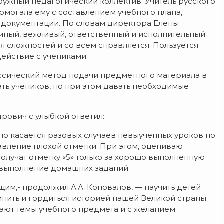
дружный педагогический коллектив. Учитель русского
омогала ему с составлением учебного плана,
документации. По словам директора Елены
мный, вежливый, ответственный и исполнительный
я сложностей и со всем справляется. Пользуется
ействие с учениками.
ссический метод подачи предметного материала в
ть учеников, но при этом давать необходимые
дрович с улыбкой ответил:
ело касается разовых случаев невыученных уроков по
вление плохой отметки. При этом, оцениваю
олучат отметку «5» только за хорошо выполненную
 выполнение домашних заданий.
щим,- продолжил А.А. Коновалов, — научить детей
нить и гордиться историей нашей Великой страны.
ают темы учебного предмета и с желанием