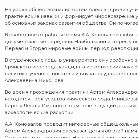
На уроке обществознания Артем Александрович учи
практические навыки и формирует мировоззрение у
об основных законах развития общества. Он помогае
В свободное от работы время А.А. Коновалов любит 
документальные передачи. Наибольший интерес у нег
Первая и Вторая мировые войны, период революций
В студенческие годы в университете ему особенно 
брянского краеведа, кандидата исторических наук 
политика, учёного, писателя и внука государственн
Алексеевича Никонова.
Во время прохождения практики Артем Александров
находится парк-усадьба княжеского рода Тенишевых
берегу Десны. Именно в этом селе ведущий россий
археологические раскопки.
А.А. Коновалов проводит интересные общешкольные 
Артем Александрович рассказал детям об этой памят
Отечества разных времен. На встречу были пригла