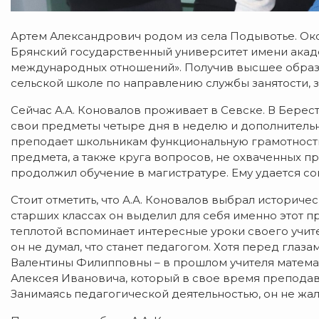
Артем Александрович родом из села Подывотье. Окон
Брянский государственный университет имени акад
международных отношений». Получив высшее образо
сельской школе по направлению службы занятости, з
Сейчас А.А. Коновалов проживает в Севске. В Берест
свои предметы четыре дня в неделю и дополнительн
преподает школьникам функциональную грамотность
предмета, а также круга вопросов, не охваченных 
продолжил обучение в магистратуре. Ему удается со
Стоит отметить, что А.А. Коновалов выбрал историче
старших классах он выделил для себя именно этот п
теплотой вспоминает интересные уроки своего учит
он не думал, что станет педагогом. Хотя перед гла
Валентины Филипповны – в прошлом учителя матем
Алексея Ивановича, который в свое время препода
Занимаясь педагогической деятельностью, он не жал