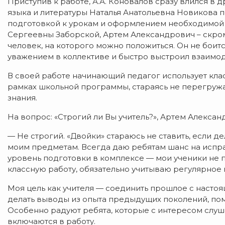
Приступив к работе, А.А. Коновалов сразу влился в 
языка и литературы Наталья Анатольевна Новикова п
подготовкой к урокам и оформлением необходимой 
Сергеевны Заборской, Артем Александрович – скро
человек, на которого можно положиться. Он не боитс
уважением в коллективе и быстро выстроил взаимод
В своей работе начинающий педагог использует кла
рамках школьной программы, стараясь не перегружа
знания.
На вопрос: «Строгий ли Вы учитель?», Артем Алексан
— Не строгий. «Двойки» стараюсь не ставить, если д
моим предметам. Всегда даю ребятам шанс на испра
уровень подготовки в комплексе — мои ученики не п
классную работу, обязательно учитываю регулярное
Моя цель как учителя — соединить прошлое с настоя
делать выводы из опыта предыдущих поколений, пом
Особенно радуют ребята, которые с интересом слуш
включаются в работу.