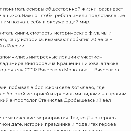
т понимать основы общественной жизни, развивает
чащихся. Важно, чтобы ребята имели представление
т им познать себя и окружающий мир.
читать книги, смотреть исторические фильмы и
о, как у историка, вызывают события 20 века –
 в России.
запомнились интересные лекции с участием
Владимира Викторовича Крашенинникова, а также
ого деятеля СССР Вячеслава Молотова — Вячеслава
ич побывал в брянском селе Хотылёво, где
 с богатой историей и красивыми видами на правом
ский антрополог Станислав Дробышевский вёл
тематические мероприятия. Так, ко Дню героев
ной дате, истории праздника и подвигах героев
шены военнослужащие нашего приграничья.