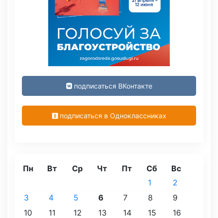
подписаться ВКонтакте
подписаться в Одноклассниках
Пн
Вт
Ср
Чт
Пт
Сб
Вс
1
2
3
4
5
6
7
8
9
10
11
12
13
14
15
16