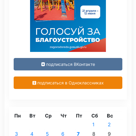
подписаться ВКонтакте
подписаться в Одноклассниках
Пн
Вт
Ср
Чт
Пт
Сб
Вс
1
2
3
4
5
6
7
8
9