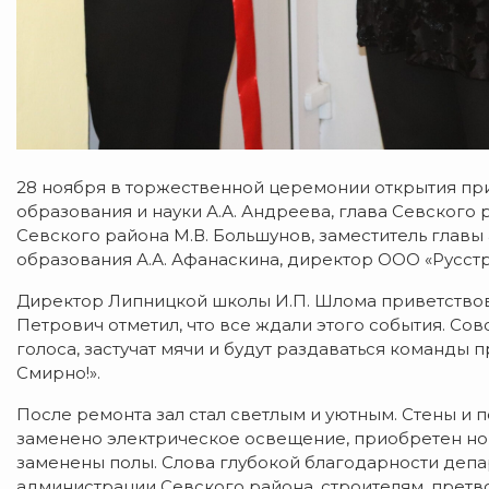
28 ноября в торжественной церемонии открытия пр
образования и науки А.А. Андреева, глава Севского
Севского района М.В. Большунов, заместитель главы
образования А.А. Афанаскина, директор ООО «Русстр
Директор Липницкой школы И.П. Шлома приветствов
Петрович отметил, что все ждали этого события. Сов
голоса, застучат мячи и будут раздаваться команды 
Смирно!».
После ремонта зал стал светлым и уютным. Стены и 
заменено электрическое освещение, приобретен но
заменены полы. Слова глубокой благодарности депа
администрации Севского района, строителям, прет