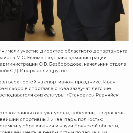
инимали участие директор областного департамента
 района М.С. Ефименко, глава администрации
 администрации О.В. Безбородова, начальник отдела
ой» С.Д. Иноркаев и другие.
ал всех гостей на спортивном празднике. Иван
сем скоро в спортзале снова зазвучат детские
преподавателя физкультуры: «Становись! Равняйся!
потолок заново оштукатурены, побелены, покрашены,
вейший спортивный инвентарь, полностью
ртаменту образования и науки Брянской области,
ворившим мечты в реальность и подарившим