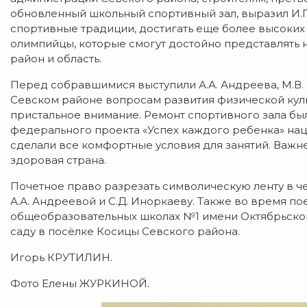
обновленный школьный спортивный зал, выразил И.П
спортивные традиции, достигать еще более высоких 
олимпийцы, которые смогут достойно представлять 
район и область.
Перед собравшимися выступили А.А. Андреева, М.В. Б
Севском районе вопросам развития физической кул
пристальное внимание. Ремонт спортивного зала б
федерального проекта «Успех каждого ребенка» нац
сделали все комфортные условия для занятий. Важн
здоровая страна.
Почетное право разрезать символическую ленту в ч
А.А. Андреевой и С.Д. Иноркаеву. Также во время п
общеобразовательных школах №1 имени Октябрьской
саду в посёлке Косицы Севского района.
Игорь КРУТИЛИН.
Фото Елены ЖУРКИНОЙ.