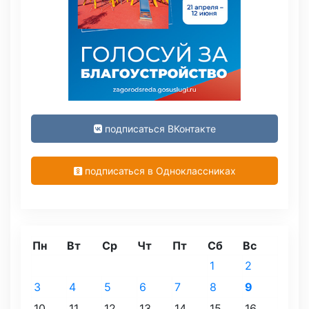
подписаться ВКонтакте
подписаться в Одноклассниках
Пн
Вт
Ср
Чт
Пт
Сб
Вс
1
2
3
4
5
6
7
8
9
10
11
12
13
14
15
16