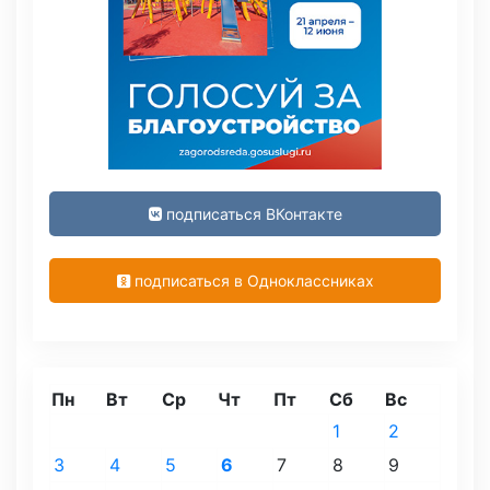
подписаться ВКонтакте
подписаться в Одноклассниках
Пн
Вт
Ср
Чт
Пт
Сб
Вс
1
2
3
4
5
6
7
8
9