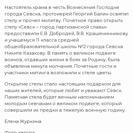
Настоятель храма в честь Вознесения Господня
города Севска, протоиерей Георгий Балин освятил
стелу и прочел молитву. Почетное право открыть
стелу «Севск – город партизанской славы»
предоставили Е.В. Добродей, В.В. Крашенинникову
и учащемуся 11 класса средней
общеобразовательной школы №2 города Севска
Никите Казакову. В память о великом подвиге
воинов, отдавших жизни в боях за Родину, была
объявлена минута молчания. Почетные гости и
участники митинга возложили к стеле цветы.
Открытие стелы стало настоящим подарком для
наших жителей, которые любят и уважают Севск.
Памятная стела будет вечным напоминанием
молодым севчанам о великом подвиге, который
совершили их предки в тяжелую военную годину.
Елена Журкина.
Фото автора.