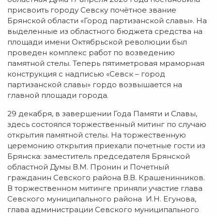
присвоить городу Севску почётное звание
Брянской области «Город партизанской славы». На
выделенные из областного бюджета средства на
площади имени Октябрьской революции был
проведен комплекс работ по возведению
памятной стелы. Теперь пятиметровая мраморная
конструкция с надписью «Севск – город
партизанской славы» гордо возвышается на
главной площади города.
29 декабря, в завершении Года Памяти и Славы,
здесь состоялся торжественный митинг по случаю
открытия памятной стелы. На торжественную
церемонию открытия приехали почетные гости из
Брянска: заместитель председателя Брянской
областной Думы В.М. Пронин и Почетный
гражданин Севского района В.В. Крашенинников.
В торжественном митинге приняли участие глава
Севского муниципального района И.Н. Егунова,
глава администрации Севского муниципального