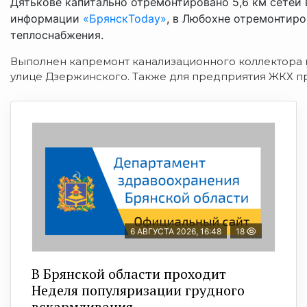
Дятькове капитально отремонтировано 5,6 км сетей 
информации
«БрянскToday»
, в Любохне отремонтиро
теплоснабжения.
Выполнен капремонт канализационного коллектора 
улице Дзержинского. Также для предприятия ЖКХ п
6 АВГУСТА 2026, 16:48
18
В Брянской области проходит
Неделя популяризации грудного
вскармливания