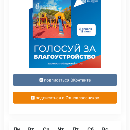
подписаться ВКонтакте
подписаться в Одноклассниках
Пн
Вт
Ср
Чт
Пт
Сб
Вс