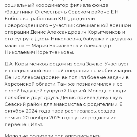
социальный координатор филиала фонда
«Защитники Отечества» в Севском районе Е.Н.
Кобозева, работники КДЦ, родители
новорожденного – участник специальной военной
операции Денис Александрович Корытченков и
его супруга Дарья Николаевна, бабушка и дедушка
малыша — Мария Васильевна и Александр
Николаевич Корытченковы.
Д.А. Корытченков родом из села Заулье. Участвует
в специальной военной операции по мобилизации.
Денис Александрович выполнял боевые задачи в
Херсонской области. Там же познакомился и со
своей будущей супругой Дарьей. Молодые люди
полюбили друг друга. Денис привез девушку в
Севский район для знакомства с родителями. 8
октября 2024 года пара расписалась, создав
семью. 20 ноября 2025 года у них родился их
первенец Илья.
Молодые родители под аплодисменты