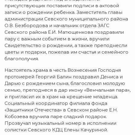
присутствующих поставили подписи в актовой
записи о рождении ребенка. Заместитель главы
администрации Севского муниципального района
О.В. Безбородова и начальник отдела ЗАГС
Севского района Е.И. Матющенкова поздравили
пару с важным событием в жизни, вручили
Свидетельство о рождении, а также преподнесли
цветы и подарки, пожелав им счастья и семейного
благополучия.
Настоятель храма в честь Вознесения Господня
протоиерей Георгий Балин поздравил Дениса и
Дарью с рождением сына, благословил молодую
семью, преподнеся в дар икону «Венчальная пара»,
и пригласил их в храм на крещение младенца.
Социальный координатор филиала фонда
«Защитники Отечества» в Севском районе Е.Н.
Кобозева вручила паре сладкий подарок.
Прозвучал музыкальный номер в исполнении
солистки Севского КДЦ Елены Качуриной.