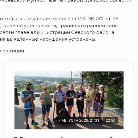
О «Севский муниципальный район Брянской области»
торых в нарушение части 2 ст.104 ЗК РФ, ст. 28
) прав не установлены, границы охранной зоны
 связи главе администрации Севского района
ния выявленные нарушения устранены.
к юстиции
7 АВГУСТА 2026, 21:31
22