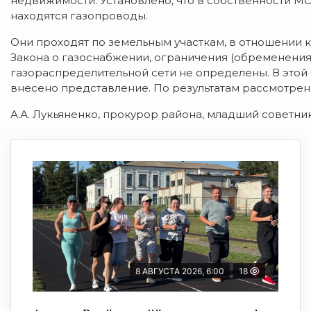
недвижимости. Установлено, что в собственности М
находятся газопроводы.
Они проходят по земельным участкам, в отношении ко
Закона о газоснабжении, ограничения (обременения
газораспределительной сети не определены. В этой
внесено представление. По результатам рассмотре
А.А. Лукьяненко, прокурор района, младший советни
8 АВГУСТА 2026, 6:00
18