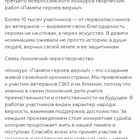
третьего Всероссийского конкурса творческих
работ «Памяти героев верны!».
Более 10 тысяч участников — от первоклассников
до ветеранов — выразили свою благодарность
героям не на словах, а через искусство. В девяти
номинациях оживали не просто истории, а души
людей, верных своей земле и ее защитникам.
Связь поколений через творчество
«Конкурс «Памяти героев верны!» – это создание
живой семейной хроники страны. Мы привлекаем
к участию ветеранов СВО и их близких, потому что
именно в связи поколений дети учатся
преемственности и ответственности за будущее. В
работах участников виден характер народа:
верность, взаимная поддержка, достоинство. За
каждым произведением стоит конкретная судьба,
которая продолжает жить в нашей памяти и
поступках. Спасибо всем, кто принял участие в
конкурсе и поддержал его главную цель – через