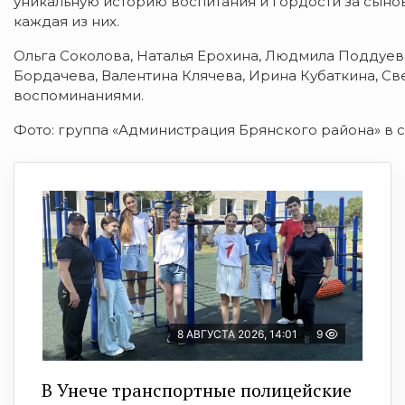
уникальную историю воспитания и гордости за сыно
каждая из них.
Ольга Соколова, Наталья Ерохина, Людмила Поддуева
Бордачева, Валентина Клячева, Ирина Кубаткина, С
воспоминаниями.
Фото: группа «Администрация Брянского района» в с
8 АВГУСТА 2026, 14:01
9
В Унече транспортные полицейские