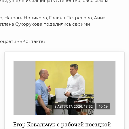
вей, ушедших защищать Отечество, рассказала
, Наталья Новикова, Галина Петресова, Анна
ветлана Сухорукова поделились своими
оцсети «ВКонтакте»
8 АВГУСТА 2026, 13:52
10
Егор Ковальчук с рабочей поездкой