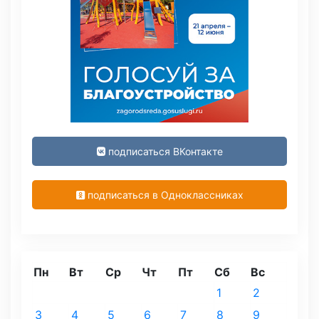
подписаться ВКонтакте
подписаться в Одноклассниках
Пн
Вт
Ср
Чт
Пт
Сб
Вс
1
2
3
4
5
6
7
8
9