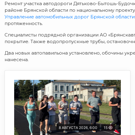
Ремонт участка автодороги Дятьково-Бытошь-Будочк
районе Брянской области по национальному проекту
Управление автомобильных дорог Брянской области
протяженность.
Специалисты
подрядной организации АО «Брянскав
покрытие. Также водопропускные трубы, остановоч
Два новых автопавильона
установлено, обочины
укр
н
анесена.
8 АВГУСТА 2026, 6:00
15