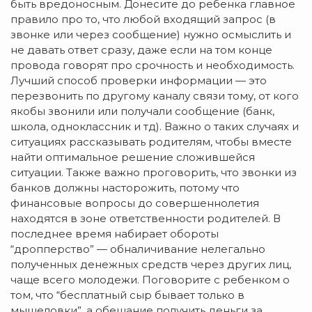
быть вредоносным. Донесите до ребенка главное
правило про то, что любой входящий запрос (в
звонке или через сообщение) нужно осмыслить и
не давать ответ сразу, даже если на том конце
провода говорят про срочность и необходимость.
Лучший способ проверки информации — это
перезвонить по другому каналу связи тому, от кого
якобы звонили или получали сообщение (банк,
школа, одноклассник и тд). Важно о таких случаях и
ситуациях рассказывать родителям, чтобы вместе
найти оптимальное решение сложившейся
ситуации. Также важно проговорить, что звонки из
банков должны насторожить, потому что
финансовые вопросы до совершеннолетия
находятся в зоне ответственности родителей. В
последнее время набирает обороты
“дропперство” — обналичивание нелегально
полученных денежных средств через других лиц,
чаще всего молодежи. Поговорите с ребенком о
том, что “бесплатный сыр бывает только в
мышеловки”, а обещание получить деньги за