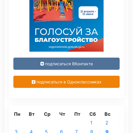
подписаться ВКонтакте
подписаться в Одноклассниках
Пн
Вт
Ср
Чт
Пт
Сб
Вс
1
2
3
4
5
6
7
8
9