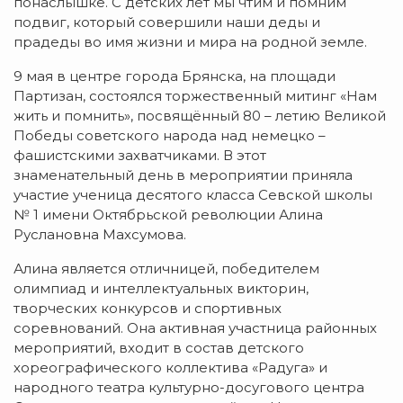
понаслышке. С детских лет мы чтим и помним
подвиг, который совершили наши деды и
прадеды во имя жизни и мира на родной земле.
9 мая в центре города Брянска, на площади
Партизан, состоялся торжественный митинг «Нам
жить и помнить», посвящённый 80 – летию Великой
Победы советского народа над немецко –
фашистскими захватчиками. В этот
знаменательный день в мероприятии приняла
участие ученица десятого класса Севской школы
№ 1 имени Октябрьской революции Алина
Руслановна Махсумова.
Алина является отличницей, победителем
олимпиад и интеллектуальных викторин,
творческих конкурсов и спортивных
соревнований. Она активная участница районных
мероприятий, входит в состав детского
хореографического коллектива «Радуга» и
народного театра культурно-досугового центра