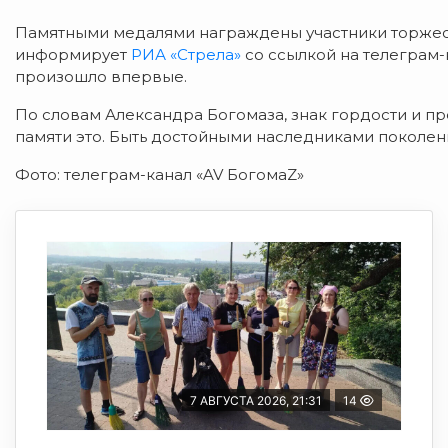
Памятными медалями награждены участники торжест
информирует
РИА «Стрела»
со ссылкой на телеграм-
произошло впервые.
По словам Александра Богомаза, знак гордости и п
памяти это. Быть достойными наследниками поколен
Фото: телеграм-канал «AV БогомаZ»
7 АВГУСТА 2026, 21:31
14