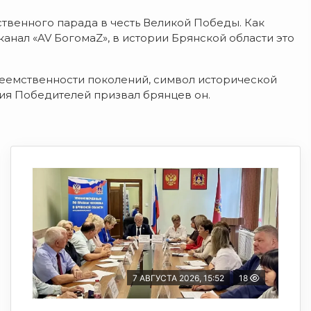
венного парада в честь Великой Победы. Как
канал «AV БогомаZ», в истории Брянской области это
реемственности поколений, символ исторической
ия Победителей призвал брянцев он.
7 АВГУСТА 2026, 15:52
18