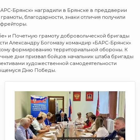
АРС-Брянск» наградили в Брянске в преддверии
, грамоты, благодарности, знаки отличия получили
ефрейторы.
жбе» и Почетную грамоту добровольческой бригады
асти Александру Богомазу командир «БАРС-Брянск»
кому формированию территориальной обороны. К
чные дни призвал бойцов начальник штаба бригады
лективами художественной самодеятельности
ающемуся Дню Победы.