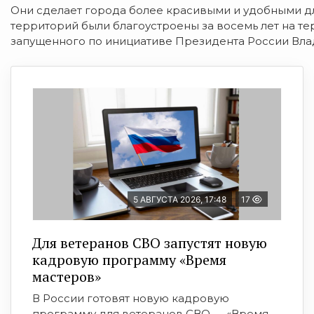
Они сделает города более красивыми и удобными дл
территорий были благоустроены за восемь лет на т
запущенного по инициативе Президента России Вла
5 АВГУСТА 2026, 17:48
17
Для ветеранов СВО запустят новую
кадровую программу «Время
мастеров»
В России готовят новую кадровую
программу для ветеранов СВО — «Время