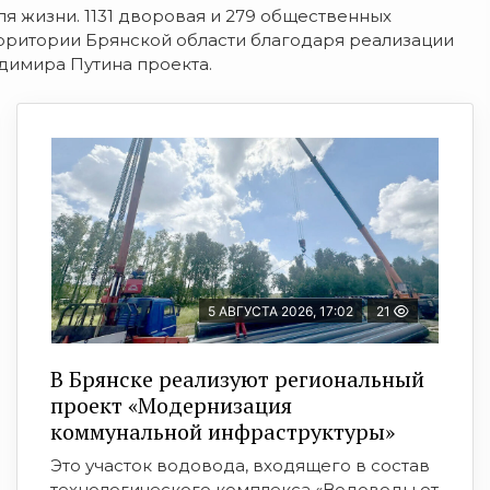
я жизни. 1131 дворовая и 279 общественных
ерритории Брянской области благодаря реализации
димира Путина проекта.
5 АВГУСТА 2026, 17:02
21
В Брянске реализуют региональный
проект «Модернизация
коммунальной инфраструктуры»
Это участок водовода, входящего в состав
технологического комплекса «Водоводы от