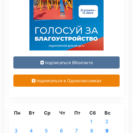
подписаться ВКонтакте
подписаться в Одноклассниках
Пн
Вт
Ср
Чт
Пт
Сб
Вс
1
2
3
4
5
6
7
8
9