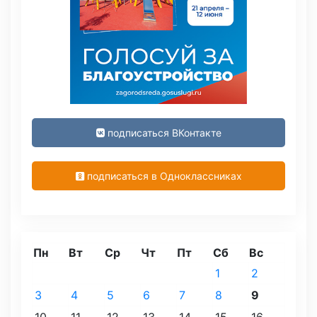
подписаться ВКонтакте
подписаться в Одноклассниках
Пн
Вт
Ср
Чт
Пт
Сб
Вс
1
2
3
4
5
6
7
8
9
10
11
12
13
14
15
16