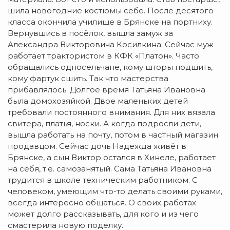
шила новогодние костюмы себе. После десятого
класса окончила училище в Брянске на портниху.
Вернувшись в посёлок, вышла замуж за
Александра Викторовича Косилкина. Сейчас муж
работает трактористом в КФК «Платон». Часто
обращались односельчане, кому шторы подшить,
кому фартук сшить. Так что мастерства
прибавлялось. Долгое время Татьяна Ивановна
была домохозяйкой. Двое маленьких детей
требовали постоянного внимания. Для них вязала
свитера, платья, носки. А когда подросли дети,
вышла работать на почту, потом в частный магазин
продавцом. Сейчас дочь Надежда живёт в
Брянске, а сын Виктор остался в Хинеле, работает
на себя, т.е. самозанятый. Сама Татьяна Ивановна
трудится в школе техническим работником. С
человеком, умеющим что-то делать своими руками,
всегда интересно общаться. О своих работах
может долго рассказывать, для кого и из чего
смастерила новую поделку.