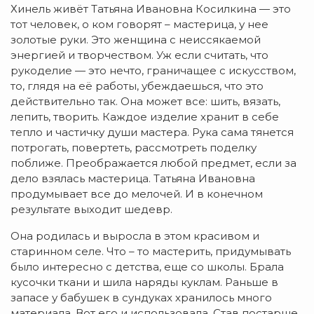
Хинель живёт Татьяна Ивановна Косилкина — это
тот человек, о ком говорят – мастерица, у нее
золотые руки. Это женщина с неиссякаемой
энергией и творчеством. Уж если считать, что
рукоделие — это нечто, граничащее с искусством,
то, глядя на её работы, убеждаешься, что это
действительно так. Она может все: шить, вязать,
лепить, творить. Каждое изделие хранит в себе
тепло и частичку души мастера. Рука сама тянется
потрогать, повертеть, рассмотреть поделку
поближе. Преображается любой предмет, если за
дело взялась мастерица. Татьяна Ивановна
продумывает все до мелочей. И в конечном
результате выходит шедевр.
Она родилась и выросла в этом красивом и
старинном селе. Что – то мастерить, придумывать
было интересно с детства, еще со школы. Брала
кусочки ткани и шила наряды куклам. Раньше в
запасе у бабушек в сундуках хранилось много
материала. Вот его и использовала. Став постарше,