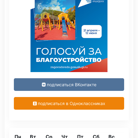
подписаться ВКонтакте
подписаться в Одноклассниках
Пн
Вт
Ср
Чт
Пт
Сб
Вс