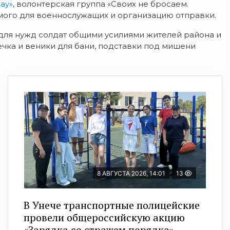
ay»
, волонтерская группа «Своих не бросаем.
мого для военнослужащих и организацию отправки.
 для нужд солдат общими усилиями жителей района и
чка и веники для бани, подставки под мишени
8 АВГУСТА 2026, 14:01
13
В Унече транспортные полицейские
провели общероссийскую акцию
«Зарядка со стражем порядка»