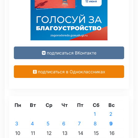
подписаться ВКонтакте
подписаться в Одноклассниках
Пн
Вт
Ср
Чт
Пт
Сб
Вс
1
2
3
4
5
6
7
8
9
10
11
12
13
14
15
16