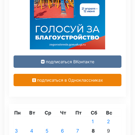
подписаться ВКонтакте
подписаться в Одноклассниках
Пн
Вт
Ср
Чт
Пт
Сб
Вс
1
2
3
4
5
6
7
8
9