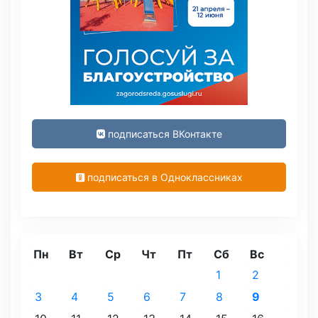
подписаться ВКонтакте
подписаться в Одноклассниках
Пн
Вт
Ср
Чт
Пт
Сб
Вс
1
2
3
4
5
6
7
8
9