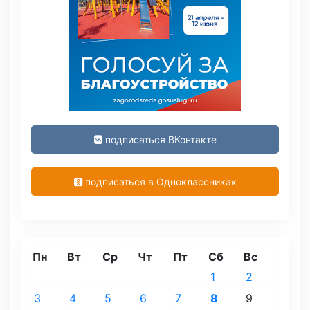
подписаться ВКонтакте
подписаться в Одноклассниках
Пн
Вт
Ср
Чт
Пт
Сб
Вс
1
2
3
4
5
6
7
8
9