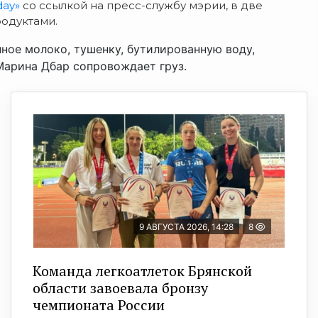
day»
со ссылкой на пресс-службу мэрии, в две
одуктами.
нное молоко, тушенку, бутилированную воду,
Марина Дбар сопровождает груз.
9 АВГУСТА 2026, 14:28
8
Команда легкоатлеток Брянской
области завоевала бронзу
чемпионата России