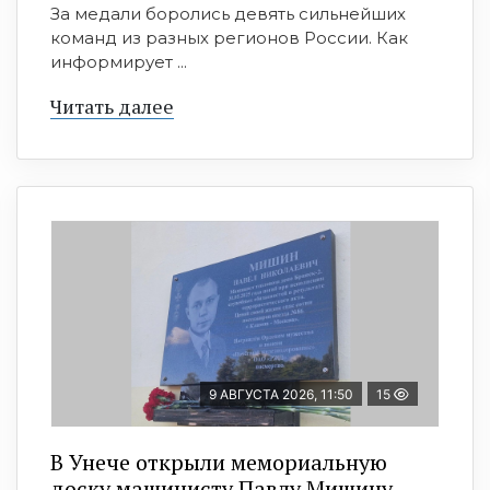
За медали боролись девять сильнейших
команд из разных регионов России. Как
информирует ...
Читать далее
9 АВГУСТА 2026, 11:50
15
В Унече открыли мемориальную
доску машинисту Павлу Мишину