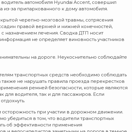
 водитель автомобиля Hyundai Accent, совершил
а из-за припаркованного к дому автомобиля.
закрытой черепно-мозговой травмы, сотрясения
 ссадин правой верхней и нижней конечностей,
 с назначением лечения. Сводка ДТП носит
 информация не определяет виновность участников
внимательны на дороге. Неукоснительно соблюдайте
ителям транспортных средств необходимо соблюдать
а также не нарушать правила проезда перекрестков
и применения ремней безопасности, которые являются
 для водителя, так и для пассажиров. Если
отдохнуть.
 осторожность при участии в дорожном движении.
 убедиться в том, что водители транспортных
вать об эффективности применения
в и велосипедистов заметными на дороге в темное