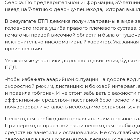
Севска. По предварительной информации, 57-летний
наезд на 7-летнюю девочку-пешехода, которая вышл
В результате ДТП девочка получила травмы в виде 
головного мозга, ушиба правого плечевого сустава,
гематомы правой височной области и была отпущена
исключительно информативный характер. Указанная
происшествия.
Уважаемые участники дорожного движения, будьте 
ПДД.
Чтобы избежать аварийной ситуации на дороге вод
скоростной режим, дистанцию и боковой интервал, 
и правила «обгона». И не стоит забывать о важност
эффективным средством пассивной безопасности как
почувствовали усталость необходимо остановиться и 
Пешеходам необходимо проявлять внимательность и
При переходе проезжей части пешеходам необходимо
средств их заметили и остановились. Не стоит забы
световозвращающих элементов, делающих пешеходо