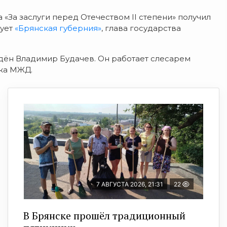
«За заслуги перед Отечеством II степени» получил
рует
«Брянская губерния»
, глава государства
дён Владимир Будачев. Он работает слесарем
тка МЖД.
7 АВГУСТА 2026, 21:31
22
В Брянске прошёл традиционный