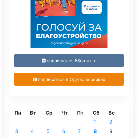
подписаться ВКонтакте
подписаться в Одноклассниках
Пн
Вт
Ср
Чт
Пт
Сб
Вс
1
2
3
4
5
6
7
8
9