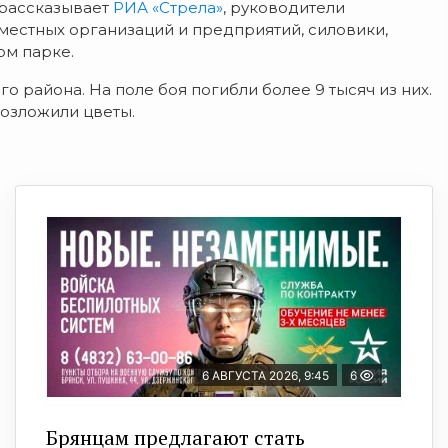
 рассказывает
РИА «Стрела»
, руководители
местных организаций и предприятий, силовики,
ом парке.
о района. На поле боя погибли более 9 тысяч из них.
возложили цветы.
6 АВГУСТА 2026, 9:45
6
Брянцам предлагают cтать