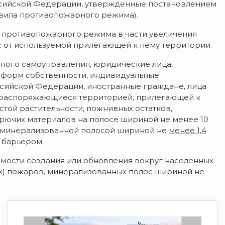
сийской Федерации, утвержденные постановлением
равила противопожарного режима).
л противопожарного режима в части увеличения
от используемой прилегающей к нему территории.
тного самоуправления, юридические лица,
 форм собственности, индивидуальные
сийской Федерации, иностранные граждане, лица
) распоряжающиеся территорией, прилегающей к
стой растительности, пожнивных остатков,
орючих материалов на полосе шириной не менее 10
й минерализованной полосой шириной не
менее 1,4
 барьером.
димости создания или обновления вокруг населённых
ых) пожаров, минерализованных полос шириной
не