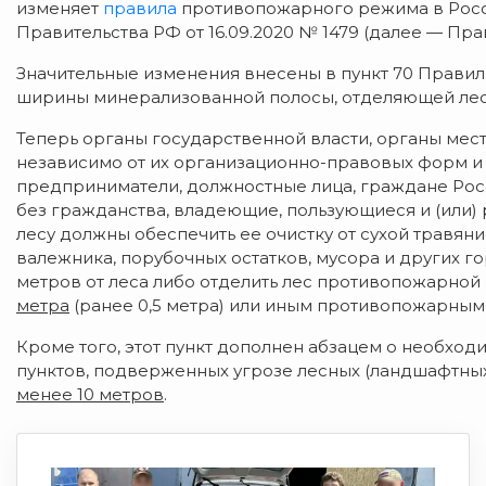
изменяет
правила
противопожарного режима в Рос
Правительства РФ от 16.09.2020 № 1479 (далее — П
Значительные изменения внесены в пункт 70 Прави
ширины минерализованной полосы, отделяющей лес 
Теперь органы государственной власти, органы мес
независимо от их организационно-правовых форм и
предприниматели, должностные лица, граждане Рос
без гражданства, владеющие, пользующиеся и (или
лесу должны обеспечить ее очистку от сухой травяни
валежника, порубочных остатков, мусора и других г
метров от леса либо отделить лес противопожарно
метра
(ранее 0,5 метра) или иным противопожарным
Кроме того, этот пункт дополнен абзацем о необхо
пунктов, подверженных угрозе лесных (ландшафтн
менее 10 метров
.